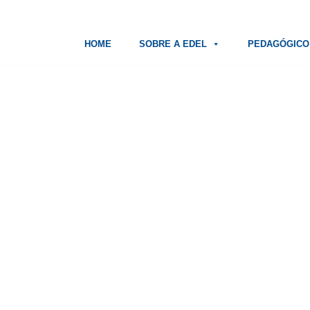
Pular
HOME
SOBRE A EDEL
PEDAGÓGICO
para
o
conteúdo