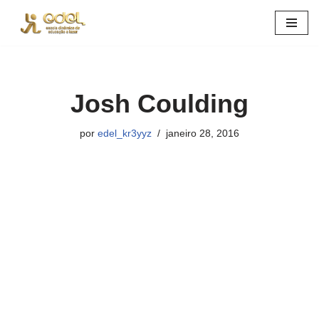
Pular
para
o
conteúdo
Josh Coulding
por
edel_kr3yyz
janeiro 28, 2016