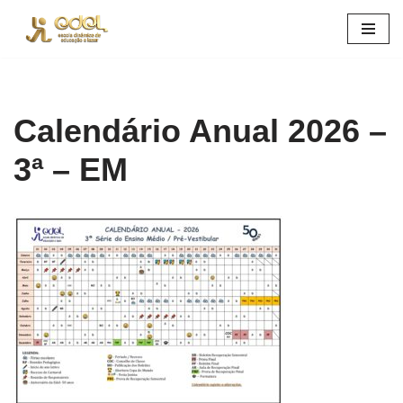
Pular
para
o
conteúdo
Calendário Anual 2026 –
3ª – EM