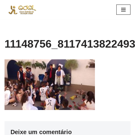
Pular
para
o
conteúdo
11148756_811741382249
Deixe um comentário