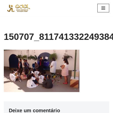
Pular
para
o
conteúdo
150707_81174133224938
Deixe um comentário