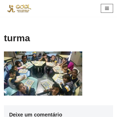
Pular
para
o
conteúdo
turma
Deixe um comentário